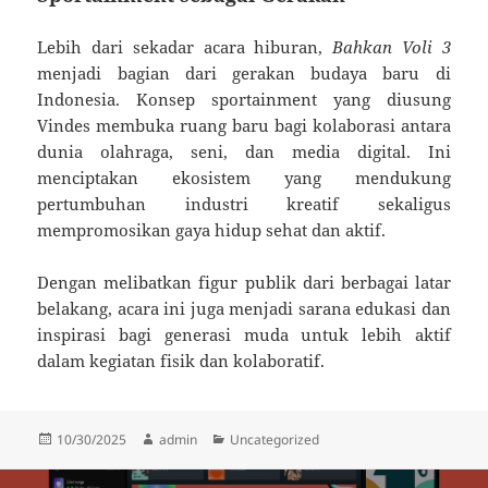
Lebih dari sekadar acara hiburan,
Bahkan Voli 3
menjadi bagian dari gerakan budaya baru di
Indonesia. Konsep sportainment yang diusung
Vindes membuka ruang baru bagi kolaborasi antara
dunia olahraga, seni, dan media digital. Ini
menciptakan ekosistem yang mendukung
pertumbuhan industri kreatif sekaligus
mempromosikan gaya hidup sehat dan aktif.
Dengan melibatkan figur publik dari berbagai latar
belakang, acara ini juga menjadi sarana edukasi dan
inspirasi bagi generasi muda untuk lebih aktif
dalam kegiatan fisik dan kolaboratif.
Diposkan
Penulis
Kategori
10/30/2025
admin
Uncategorized
pada
Navigasi