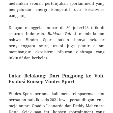
melainkan sebuah pertunjukan sportainment yang
menyatukan energi kompetitif dan kreativitas
panggung.
Dengan menggelar nobar di 30
joker123
titik di
seluruh Indonesia,
Bahkan Voli 3
membuktikan
bahwa Vindes Sport bukan hanya sekadar
penyelenggara acara, tetapi juga pionir dalam
membangun ekosistem hiburan olahraga yang
inklusif dan berkelas.
Latar Belakang: Dari Pingpong ke Voli,
Evolusi Konsep Vindes Sport
Vindes Sport pertama kali mencuri
spaceman slot
perhatian publik pada 2021 lewat pertandingan tenis
meja antara Onadio Leonardo dan Deddy Mahendra
Desta. Sejak saat itu, konsep sportainment yang