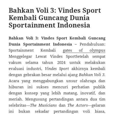
Bahkan Voli 3: Vindes Sport
Kembali Guncang Dunia
Sportainment Indonesia
Bahkan Voli 3: Vindes Sport Kembali Guncang
Dunia Sportainment Indonesia –
Pendahuluan:
Sportainment Kembali
gates of olympus
Menggelegar Lewat Vindes SportSetelah sempat
vakum selama tahun 2024 untuk melakukan
evaluasi industri,
Vindes Sport
akhirnya kembali
dengan gebrakan besar melalui ajang
Bahkan Voli 3
.
Acara yang menggabungkan unsur olahraga dan
hiburan ini sukses mencuri perhatian publik
dengan konsep yang lebih matang, inovatif, dan
meriah. Mengusung pertandingan antara dua tim
selebritas—
The Musicians
dan
The Actors
—gelaran
ini bukan sekadar pertandingan voli biasa,