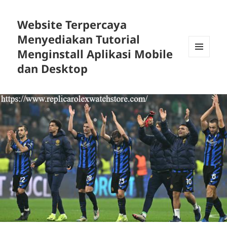
Website Terpercaya
Menyediakan Tutorial
Menginstall Aplikasi Mobile
MENU
dan Desktop
DAN
WIDGET