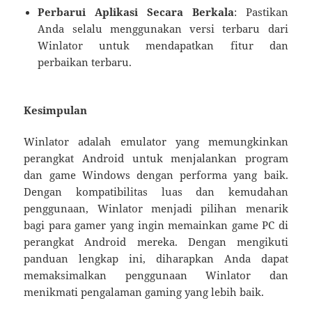
Perbarui Aplikasi Secara Berkala
: Pastikan
Anda selalu menggunakan versi terbaru dari
Winlator untuk mendapatkan fitur dan
perbaikan terbaru.
Kesimpulan
Winlator adalah emulator yang memungkinkan
perangkat Android untuk menjalankan program
dan game Windows dengan performa yang baik.
Dengan kompatibilitas luas dan kemudahan
penggunaan, Winlator menjadi pilihan menarik
bagi para gamer yang ingin memainkan game PC di
perangkat Android mereka. Dengan mengikuti
panduan lengkap ini, diharapkan Anda dapat
memaksimalkan penggunaan Winlator dan
menikmati pengalaman gaming yang lebih baik.