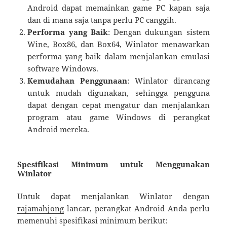
Android dapat memainkan game PC kapan saja
dan di mana saja tanpa perlu PC canggih.
Performa yang Baik
: Dengan dukungan sistem
Wine, Box86, dan Box64, Winlator menawarkan
performa yang baik dalam menjalankan emulasi
software Windows.
Kemudahan Penggunaan
: Winlator dirancang
untuk mudah digunakan, sehingga pengguna
dapat dengan cepat mengatur dan menjalankan
program atau game Windows di perangkat
Android mereka.
Spesifikasi Minimum untuk Menggunakan
Winlator
Untuk dapat menjalankan Winlator dengan
rajamahjong
lancar, perangkat Android Anda perlu
memenuhi spesifikasi minimum berikut: