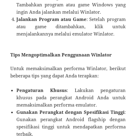
Tambahkan program atau game Windows yang
ingin Anda jalankan melalui Winlator.
Jalankan Program atau Game
: Setelah program
atau game ditambahkan, klik untuk
menjalankannya melalui emulator Winlator.
Tips Mengoptimalkan Penggunaan Winlator
Untuk memaksimalkan performa Winlator, berikut
beberapa tips yang dapat Anda terapkan:
Pengaturan Khusus
: Lakukan pengaturan
khusus pada perangkat Android Anda untuk
memaksimalkan performa emulator.
Gunakan Perangkat dengan Spesifikasi Tinggi
:
Gunakan perangkat Android flagship dengan
spesifikasi tinggi untuk mendapatkan performa
terbaik.