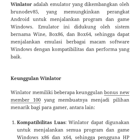
Winlator
adalah emulator yang dikembangkan oleh
brunodev85, yang memungkinkan perangkat
Android untuk menjalankan program dan game
Windows. Emulator ini didukung oleh sistem
bernama Wine, Box86, dan Box64, sehingga dapat
menjalankan emulasi berbagai macam software
Windows dengan kompatibilitas dan performa yang
baik.
Keunggulan Winlator
Winlator memiliki beberapa keunggulan
bonus new
member 100
yang membuatnya menjadi pilihan
menarik bagi para gamer, antara lain:
Kompatibilitas Luas
: Winlator dapat digunakan
untuk menjalankan semua program dan game
Windows x86 dan x64, sehingga pengguna HP